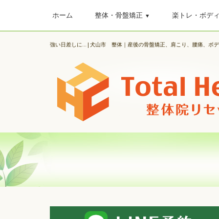
ホーム
整体・骨盤矯正
楽トレ・ボデ
▼
強い日差しに...|犬山市 整体｜産後の骨盤矯正、肩こり、腰痛、ボ